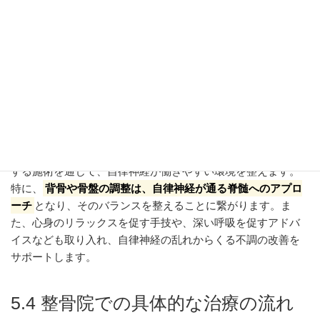
自律神経は、心臓の動きや呼吸、消化、血圧の調整など、私
たちの意識とは関係なく体の機能をコントロールしている重
要な神経です。ストレスや不規則な生活習慣、体の歪みなど
が原因で自律神経のバランスが乱れると、
血管の収縮・拡張
がうまくいかなくなり、血流が悪化
することがあります。こ
の血流の乱れが、頭痛を引き起こしたり、貧血の症状を増幅
させたりする要因となります。
整骨院では、骨格の歪みを整えたり、筋肉の緊張を緩めたり
する施術を通じて、自律神経が働きやすい環境を整えます。
特に、
背骨や骨盤の調整は、自律神経が通る脊髄へのアプロ
ーチ
となり、そのバランスを整えることに繋がります。ま
た、心身のリラックスを促す手技や、深い呼吸を促すアドバ
イスなども取り入れ、自律神経の乱れからくる不調の改善を
サポートします。
5.4 整骨院での具体的な治療の流れ