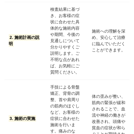
検査結果に基づ
き、お客様の症
状に合わせた具
体的な施術内容
施術への理解を深
や期間、今後の
2. 施術計画の説
め、安心して治療
見通しについて
明
に臨んでいただく
分かりやすくご
ことができます。
説明します。ご
不明な点があれ
ば、お気軽にご
質問ください。
手技による骨盤
矯正、背骨の調
体の歪みが整い、
整、首や肩周り
筋肉の緊張が緩和
の筋肉のほぐし
されることで、血
など、お客様の
流や神経の働きが
3. 施術の実施
症状に合わせた
改善され、頭痛や
施術を行いま
貧血の症状が和ら
す。痛みのな
ぐことが期待され