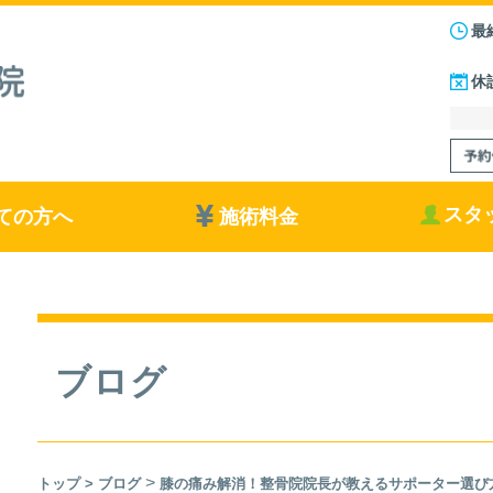
最
休
スタ
ての方へ
施術料金
ブログ
>
トップ
>
ブログ
膝の痛み解消！整骨院院長が教えるサポーター選び