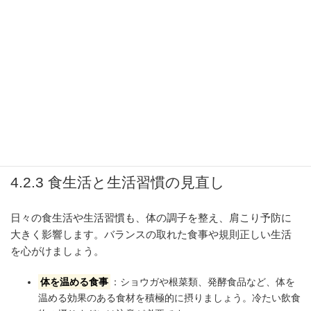
ます。質の良い睡眠は、心身の疲労回復に不可欠であり、肩
こり改善にもつながります。
趣味や好きなことに時間を使う
：気分転換になり、精神的
なストレスを軽減します。心のリフレッシュは、体の緊張を
ほぐすことにもつながります。
深呼吸
：意識的に深い呼吸をすることで、自律神経のバラ
ンスを整え、リラックス効果を高めます。特に、息をゆっく
りと吐き出すことを意識しましょう。
4.2.3 食生活と生活習慣の見直し
日々の食生活や生活習慣も、体の調子を整え、肩こり予防に
大きく影響します。バランスの取れた食事や規則正しい生活
を心がけましょう。
体を温める食事
：ショウガや根菜類、発酵食品など、体を
温める効果のある食材を積極的に摂りましょう。冷たい飲食