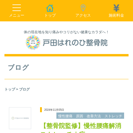
toggle navigation
メニュー
トップ
アクセス
施術料金
体の現在地を知り痛みやコリがない健康なカラダへ！
ブログ
トップ
> ブログ
2024年11月05日
慢性腰痛 原因 改善方法 ストレッチ
【整骨院監修】慢性腰痛解消