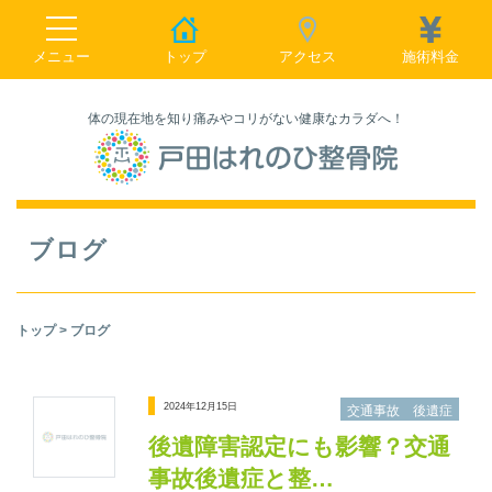
toggle navigation
メニュー
トップ
アクセス
施術料金
体の現在地を知り痛みやコリがない健康なカラダへ！
ブログ
トップ
> ブログ
2024年12月15日
交通事故 後遺症
後遺障害認定にも影響？交通
事故後遺症と整…