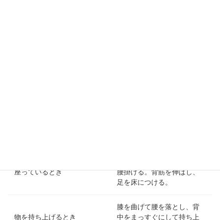
日常生活における姿勢は、腰痛に大きく影響します。立って
いるとき、座っているとき、物を持ち上げるときなど、常に
正しい姿勢を意識することが重要です。
場面
正しい姿勢
耳、肩、腰、膝、くるぶし
が一直線になるように立
立っているとき
つ。お腹に軽く力を入れ
る。
浅く腰掛けず、深く椅子に
座っているとき
腰掛ける。背筋を伸ばし、
足を床につける。
膝を曲げて腰を落とし、背
物を持ち上げるとき
中をまっすぐにして持ち上