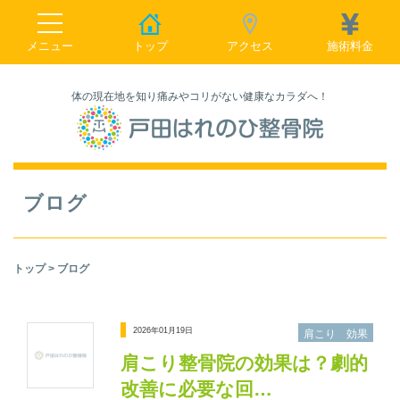
toggle navigation
メニュー
トップ
アクセス
施術料金
体の現在地を知り痛みやコリがない健康なカラダへ！
ブログ
トップ
> ブログ
2026年01月19日
肩こり 効果
肩こり整骨院の効果は？劇的
改善に必要な回…